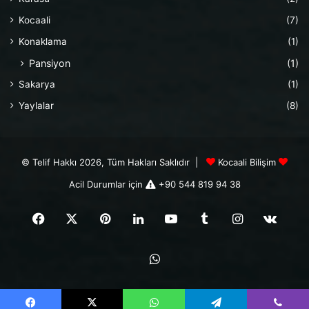
Kocaali
(7)
Konaklama
(1)
Pansiyon
(1)
Sakarya
(1)
Yaylalar
(8)
© Telif Hakkı 2026, Tüm Hakları Saklıdır |
Kocaali Bilişim
Acil Durumlar için
+90 544 819 94 38
Facebook
X
Pinterest
LinkedIn
YouTube
Tumblr
Instagram
vk.c
WhatsApp