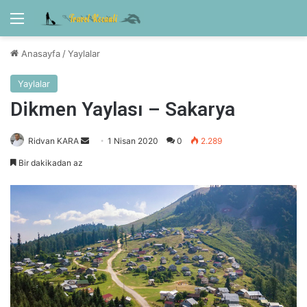
Menü
Anasayfa
/
Yaylalar
Yaylalar
Dikmen Yaylası – Sakarya
Bir
Ridvan KARA
1 Nisan 2020
0
2.289
e-
Bir dakikadan az
posta
göndermek