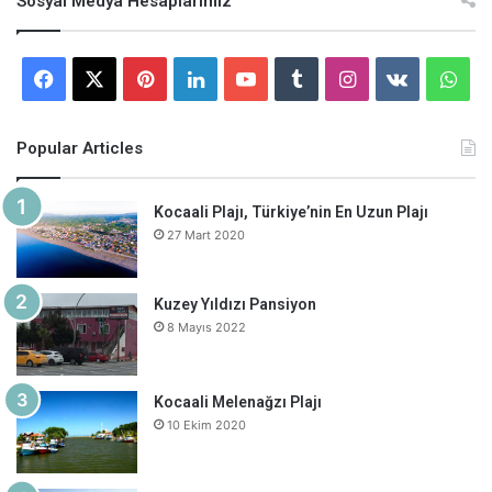
Sosyal Medya Hesaplarımız
Facebook
X
Pinterest
LinkedIn
YouTube
Tumblr
Instagram
vk.com
Wha
Popular Articles
Kocaali Plajı, Türkiye’nin En Uzun Plajı
27 Mart 2020
Kuzey Yıldızı Pansiyon
8 Mayıs 2022
Kocaali Melenağzı Plajı
10 Ekim 2020