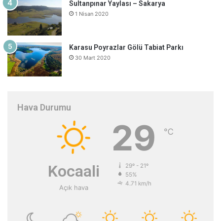
Sultanpınar Yaylası – Sakarya
1 Nisan 2020
Karasu Poyrazlar Gölü Tabiat Parkı
30 Mart 2020
Hava Durumu
29
℃
Kocaali
29º - 21º
55%
4.71 km/h
Açık hava