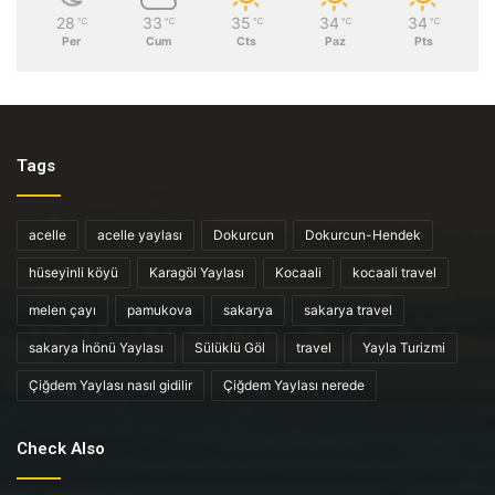
28
33
35
34
34
℃
℃
℃
℃
℃
Per
Cum
Cts
Paz
Pts
Tags
acelle
acelle yaylası
Dokurcun
Dokurcun-Hendek
hüseyinli köyü
Karagöl Yaylası
Kocaali
kocaali travel
melen çayı
pamukova
sakarya
sakarya travel
sakarya İnönü Yaylası
Sülüklü Göl
travel
Yayla Turizmi
Çiğdem Yaylası nasıl gidilir
Çiğdem Yaylası nerede
Check Also