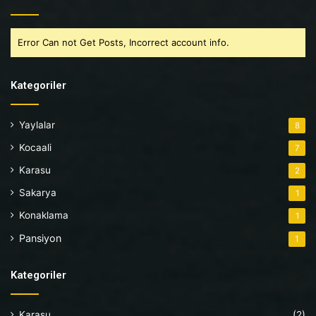
Error Can not Get Posts, Incorrect account info.
Kategoriler
Yaylalar
8
Kocaali
7
Karasu
2
Sakarya
1
Konaklama
1
Pansiyon
1
Kategoriler
Karasu
(2)