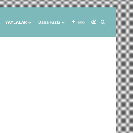
Kayıt Ol
Arama yap ..
YAYLALAR
Daha Fazla
Takip