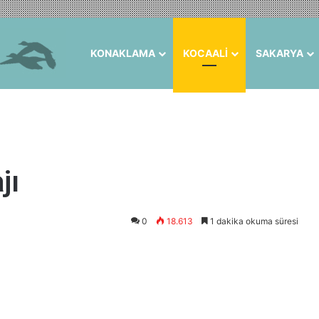
KONAKLAMA
KOCAALİ
SAKARYA
jı
0
18.613
1 dakika okuma süresi