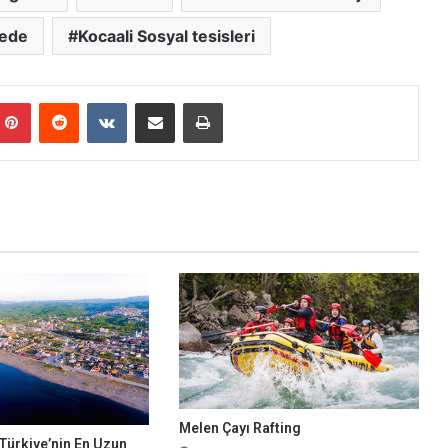
rede
Kocaali Sosyal tesisleri
mblr
Pinterest
Reddit
VKontakte
E-Posta ile paylaş
Yazdır
Melen Çayı Rafting
 Türkiye’nin En Uzun