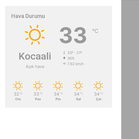
Hava Durumu
33
℃
Kocaali
33º - 21º
36%
7.62 km/h
Açık hava
32
33
34
34
34
℃
℃
℃
℃
℃
Cts
Paz
Pts
Sal
Çar