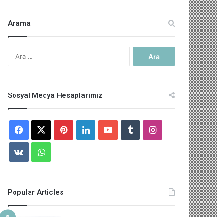
Arama
Arama:
Sosyal Medya Hesaplarımız
Facebook
X
Pinterest
LinkedIn
YouTube
Tumblr
Instagram
vk.com
WhatsApp
Popular Articles