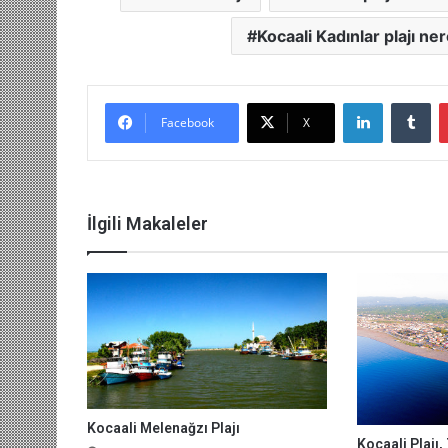
Kocaali Kadınlar plajı ne
LinkedIn
Tu
Facebook
X
İlgili Makaleler
Kocaali Melenağzı Plajı
Kocaali Plajı,