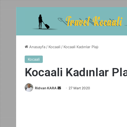
Anasayfa
/
Kocaali
/
Kocaali Kadınlar Plajı
Kocaali
Kocaali Kadınlar Pla
Bir
Ridvan KARA
27 Mart 2020
e-
posta
göndermek