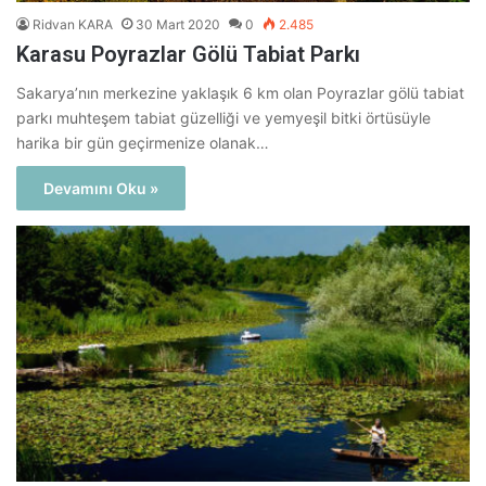
Ridvan KARA
30 Mart 2020
0
2.485
Karasu Poyrazlar Gölü Tabiat Parkı
Sakarya’nın merkezine yaklaşık 6 km olan Poyrazlar gölü tabiat
parkı muhteşem tabiat güzelliği ve yemyeşil bitki örtüsüyle
harika bir gün geçirmenize olanak…
Devamını Oku »