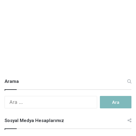
Arama
A
r
a
m
Sosyal Medya Hesaplarımız
a
: