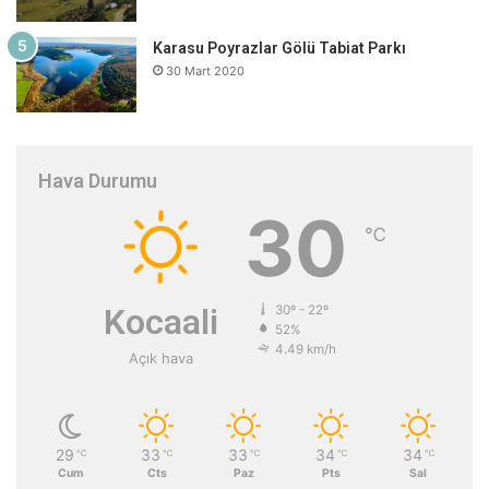
Karasu Poyrazlar Gölü Tabiat Parkı
30 Mart 2020
Hava Durumu
30
℃
Kocaali
30º - 22º
52%
4.49 km/h
Açık hava
29
33
33
34
34
℃
℃
℃
℃
℃
Cum
Cts
Paz
Pts
Sal