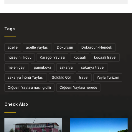
Tags
acelle
acelle yaylası
Dokurcun
Dokurcun-Hendek
hüseyinli köyü
Karagöl Yaylası
Kocaali
kocaali travel
melen çayı
pamukova
sakarya
sakarya travel
sakarya İnönü Yaylası
Sülüklü Göl
travel
Yayla Turizmi
Çiğdem Yaylası nasıl gidilir
Çiğdem Yaylası nerede
Check Also