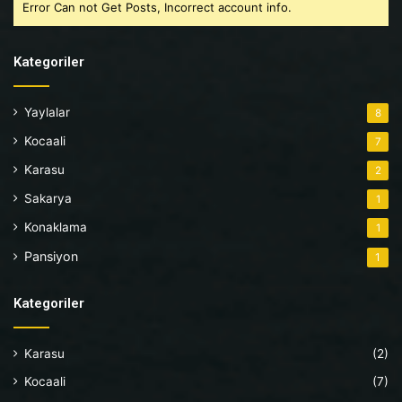
Error Can not Get Posts, Incorrect account info.
Kategoriler
Yaylalar
8
Kocaali
7
Karasu
2
Sakarya
1
Konaklama
1
Pansiyon
1
Kategoriler
Karasu
(2)
Kocaali
(7)