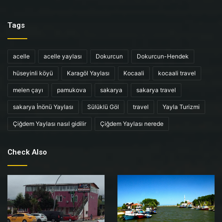
Tags
acelle
acelle yaylası
Dokurcun
Dokurcun-Hendek
hüseyinli köyü
Karagöl Yaylası
Kocaali
kocaali travel
melen çayı
pamukova
sakarya
sakarya travel
sakarya İnönü Yaylası
Sülüklü Göl
travel
Yayla Turizmi
Çiğdem Yaylası nasıl gidilir
Çiğdem Yaylası nerede
Check Also