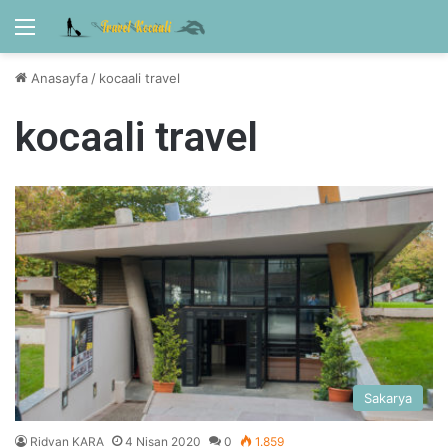
Menü
Anasayfa
/
kocaali travel
kocaali travel
Sakarya
Ridvan KARA
4 Nisan 2020
0
1.859