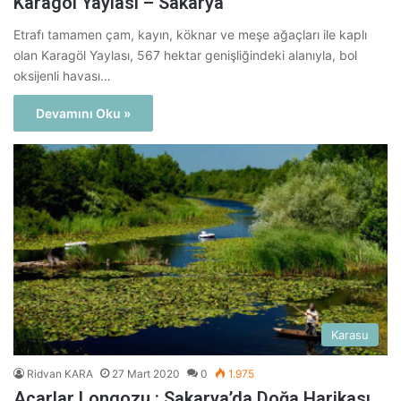
Karagöl Yaylası – Sakarya
Etrafı tamamen çam, kayın, köknar ve meşe ağaçları ile kaplı
olan Karagöl Yaylası, 567 hektar genişliğindeki alanıyla, bol
oksijenli havası…
Devamını Oku »
Karasu
Ridvan KARA
27 Mart 2020
0
1.975
Acarlar Longozu : Sakarya’da Doğa Harikası