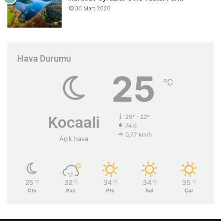
30 Mart 2020
Hava Durumu
25
℃
Kocaali
25º - 22º
74%
0.77 km/h
Açık hava
25
32
34
34
35
℃
℃
℃
℃
℃
Cts
Paz
Pts
Sal
Çar