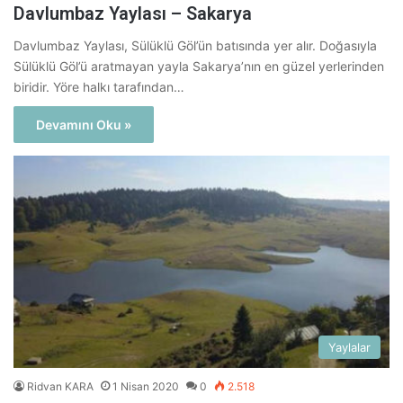
Davlumbaz Yaylası – Sakarya
Davlumbaz Yaylası, Sülüklü Göl’ün batısında yer alır. Doğasıyla
Sülüklü Göl’ü aratmayan yayla Sakarya’nın en güzel yerlerinden
biridir. Yöre halkı tarafından…
Devamını Oku »
Yaylalar
Ridvan KARA
1 Nisan 2020
0
2.518