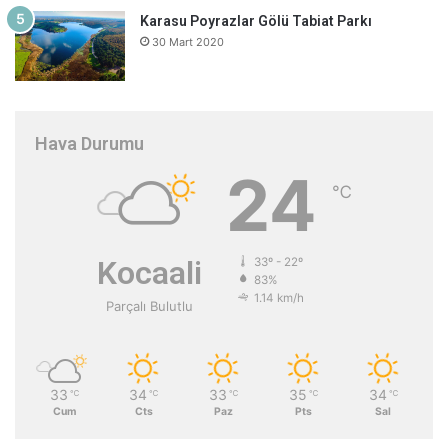
Karasu Poyrazlar Gölü Tabiat Parkı
30 Mart 2020
Hava Durumu
24
℃
Kocaali
33º - 22º
83%
1.14 km/h
Parçalı Bulutlu
33
34
33
35
34
℃
℃
℃
℃
℃
Cum
Cts
Paz
Pts
Sal