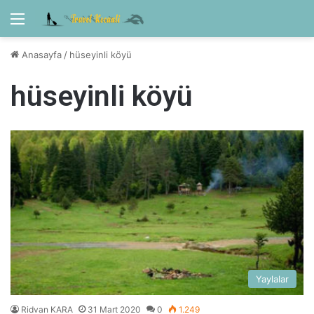
Menü
Anasayfa
/
hüseyinli köyü
hüseyinli köyü
Yaylalar
Ridvan KARA
31 Mart 2020
0
1.249