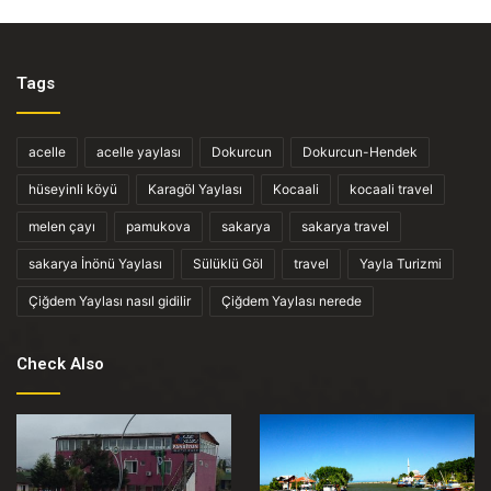
Tags
acelle
acelle yaylası
Dokurcun
Dokurcun-Hendek
hüseyinli köyü
Karagöl Yaylası
Kocaali
kocaali travel
melen çayı
pamukova
sakarya
sakarya travel
sakarya İnönü Yaylası
Sülüklü Göl
travel
Yayla Turizmi
Çiğdem Yaylası nasıl gidilir
Çiğdem Yaylası nerede
Check Also