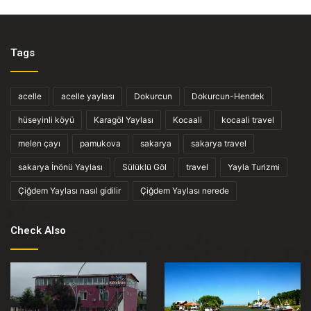
Tags
acelle
acelle yaylası
Dokurcun
Dokurcun-Hendek
hüseyinli köyü
Karagöl Yaylası
Kocaali
kocaali travel
melen çayı
pamukova
sakarya
sakarya travel
sakarya İnönü Yaylası
Sülüklü Göl
travel
Yayla Turizmi
Çiğdem Yaylası nasıl gidilir
Çiğdem Yaylası nerede
Check Also