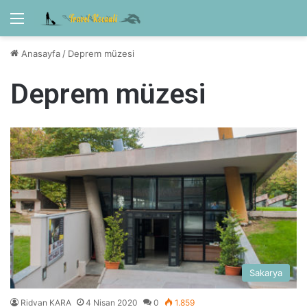
Menü
Anasayfa
/
Deprem müzesi
Deprem müzesi
Sakarya
Ridvan KARA
4 Nisan 2020
0
1.859