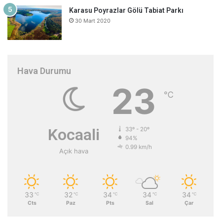
Karasu Poyrazlar Gölü Tabiat Parkı
30 Mart 2020
Hava Durumu
23
℃
Kocaali
33º - 20º
94%
0.99 km/h
Açık hava
33
32
34
34
34
℃
℃
℃
℃
℃
Cts
Paz
Pts
Sal
Çar