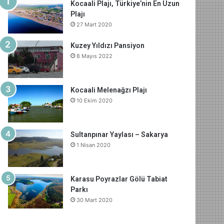
Kocaali Plajı, Türkiye’nin En Uzun
o
r
d
b
r
g
o
s
Plajı
27 Mart 2020
o
e
I
e
r
m
A
Kuzey Yıldızı Pansiyon
k
s
n
a
p
8 Mayıs 2022
t
m
p
Kocaali Melenağzı Plajı
10 Ekim 2020
Sultanpınar Yaylası – Sakarya
1 Nisan 2020
Karasu Poyrazlar Gölü Tabiat
Parkı
30 Mart 2020