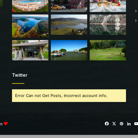
Twitter
Error Can not Get Posts, Incorrect account info.
im
Facebook
X
Pintere
Lin