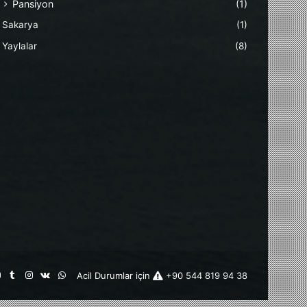
Pansiyon
(1)
Sakarya
(1)
Yaylalar
(8)
st
kedIn
YouTube
Tumblr
Instagram
vk.com
WhatsApp
Acil Durumlar için
+90 544 819 94 38