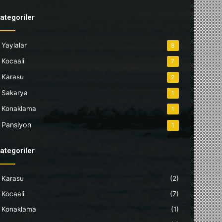
ategoriler
Yaylalar
8
Kocaali
7
Karasu
2
Sakarya
1
Konaklama
1
Pansiyon
1
ategoriler
Karasu
(2)
Kocaali
(7)
Konaklama
(1)