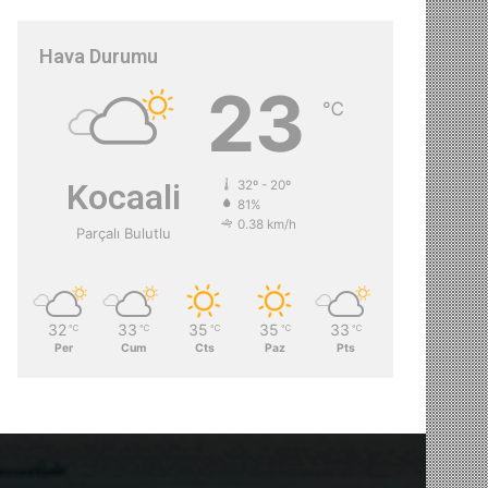
Hava Durumu
23
℃
Kocaali
32º - 20º
81%
0.38 km/h
Parçalı Bulutlu
32
33
35
35
33
℃
℃
℃
℃
℃
Per
Cum
Cts
Paz
Pts