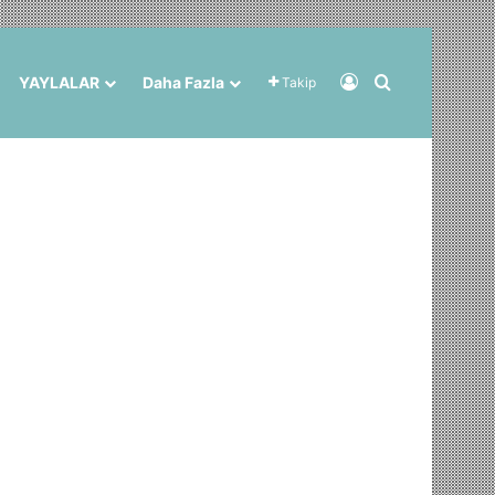
Kayıt Ol
Arama yap ..
YAYLALAR
Daha Fazla
Takip