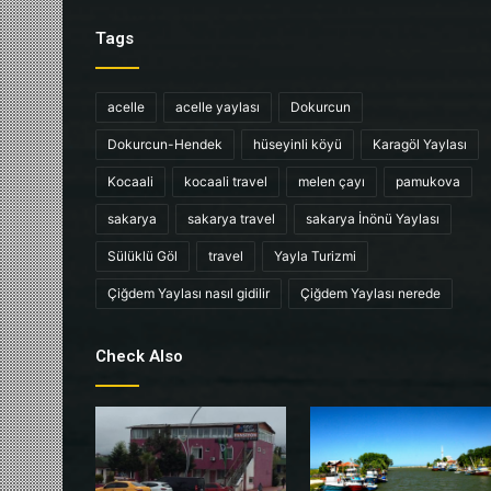
Tags
acelle
acelle yaylası
Dokurcun
Dokurcun-Hendek
hüseyinli köyü
Karagöl Yaylası
Kocaali
kocaali travel
melen çayı
pamukova
sakarya
sakarya travel
sakarya İnönü Yaylası
Sülüklü Göl
travel
Yayla Turizmi
Çiğdem Yaylası nasıl gidilir
Çiğdem Yaylası nerede
Check Also