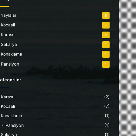
Yaylalar
8
Kocaali
7
Karasu
2
Sakarya
1
Konaklama
1
Pansiyon
1
ategoriler
Karasu
(2)
Kocaali
(7)
Konaklama
(1)
Pansiyon
(1)
Sakarya
(1)