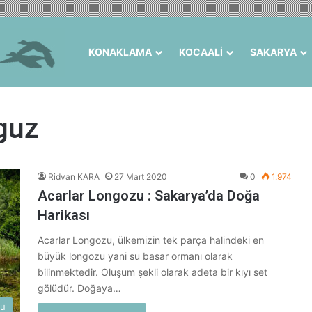
KONAKLAMA
KOCAALİ
SAKARYA
guz
Ridvan KARA
27 Mart 2020
0
1.974
Acarlar Longozu : Sakarya’da Doğa
Harikası
Acarlar Longozu, ülkemizin tek parça halindeki en
büyük longozu yani su basar ormanı olarak
bilinmektedir. Oluşum şekli olarak adeta bir kıyı set
gölüdür. Doğaya…
su