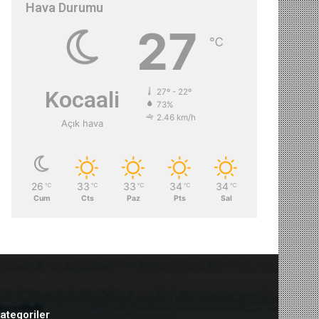
Hava Durumu
27
℃
Kocaali
27º - 22º
73%
2.46 km/h
Açık hava
26
33
33
34
34
℃
℃
℃
℃
℃
Cum
Cts
Paz
Pts
Sal
ategoriler