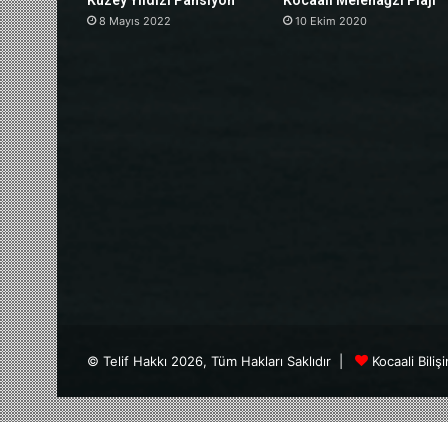
Kuzey Yıldızı Pansiyon
Kocaali Melenağzı Plajı
8 Mayıs 2022
10 Ekim 2020
© Telif Hakkı 2026, Tüm Hakları Saklıdır |
Kocaali Biliş