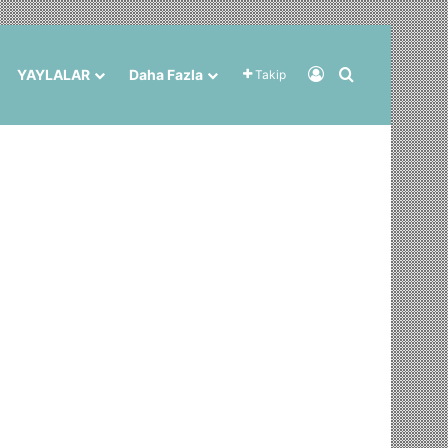
Kayıt Ol
Arama yap ..
YAYLALAR
Daha Fazla
Takip