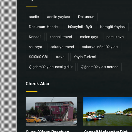
acelle
acelle yaylası
Dokurcun
Dokurcun-Hendek
hüseyinli köyü
Karagöl Yaylası
Kocaali
kocaali travel
melen çayı
pamukova
sakarya
sakarya travel
sakarya İnönü Yaylası
Sülüklü Göl
travel
Yayla Turizmi
Çiğdem Yaylası nasıl gidilir
Çiğdem Yaylası nerede
Check Also