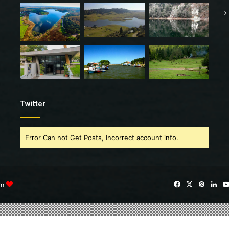
Twitter
Error Can not Get Posts, Incorrect account info.
im
Facebook
X
Pintere
Lin