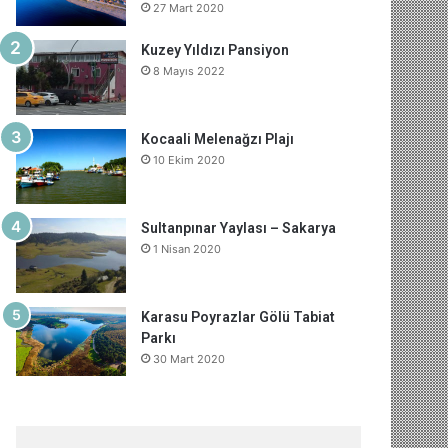
27 Mart 2020
o
e
I
e
r
m
A
Kuzey Yıldızı Pansiyon
k
s
n
a
p
8 Mayıs 2022
t
m
p
Kocaali Melenağzı Plajı
10 Ekim 2020
Sultanpınar Yaylası – Sakarya
1 Nisan 2020
Karasu Poyrazlar Gölü Tabiat
Parkı
30 Mart 2020