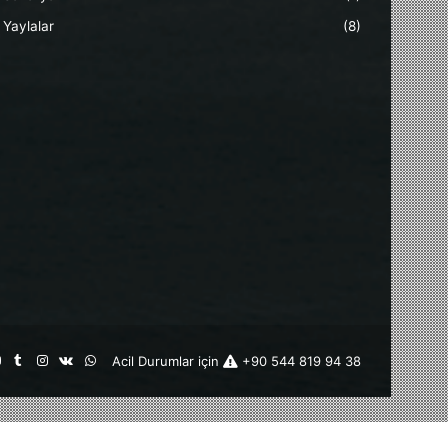
Yaylalar
(8)
st
kedIn
YouTube
Tumblr
Instagram
vk.com
WhatsApp
Acil Durumlar için
+90 544 819 94 38