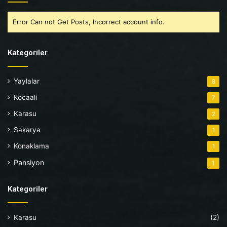
Error Can not Get Posts, Incorrect account info.
Kategoriler
Yaylalar
8
Kocaali
7
Karasu
2
Sakarya
1
Konaklama
1
Pansiyon
1
Kategoriler
Karasu
(2)