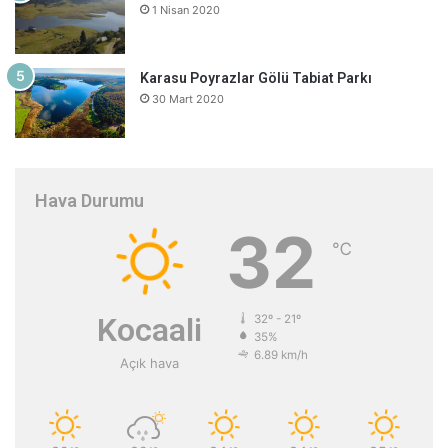
1 Nisan 2020
Karasu Poyrazlar Gölü Tabiat Parkı
30 Mart 2020
Hava Durumu
32
℃
Kocaali
32º - 21º
35%
6.89 km/h
Açık hava