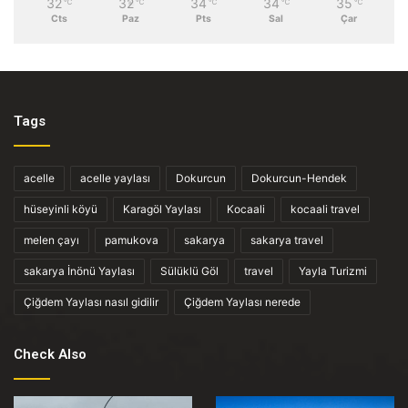
32
32
34
34
35
℃
℃
℃
℃
℃
Cts
Paz
Pts
Sal
Çar
Tags
acelle
acelle yaylası
Dokurcun
Dokurcun-Hendek
hüseyinli köyü
Karagöl Yaylası
Kocaali
kocaali travel
melen çayı
pamukova
sakarya
sakarya travel
sakarya İnönü Yaylası
Sülüklü Göl
travel
Yayla Turizmi
Çiğdem Yaylası nasıl gidilir
Çiğdem Yaylası nerede
Check Also