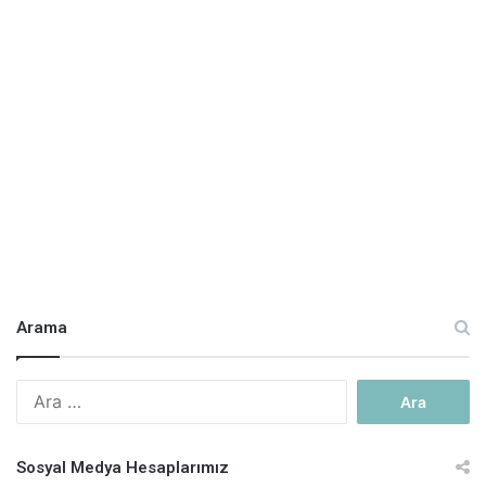
Arama
A
r
a
m
Sosyal Medya Hesaplarımız
a