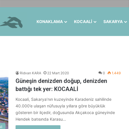
KONAKLAMA
KOCAALİ
SAKARYA
Ridvan KARA
22 Mart 2020
0
1.449
Güneşin denizden doğup, denizden
battığı tek yer: KOCAALİ
Kocaali, Sakarya’nın kuzeyinde Karadeniz sahilinde
40.000’e ulaşan nüfusuyla yıllara göre büyüklük
gösteren bir ilçedir, doğusunda Akçakoca güneyinde
Hendek batısında Karasu…
li