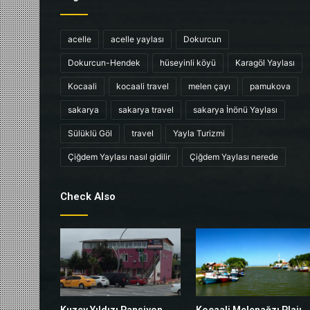
acelle
acelle yaylası
Dokurcun
Dokurcun-Hendek
hüseyinli köyü
Karagöl Yaylası
Kocaali
kocaali travel
melen çayı
pamukova
sakarya
sakarya travel
sakarya İnönü Yaylası
Sülüklü Göl
travel
Yayla Turizmi
Çiğdem Yaylası nasıl gidilir
Çiğdem Yaylası nerede
Check Also