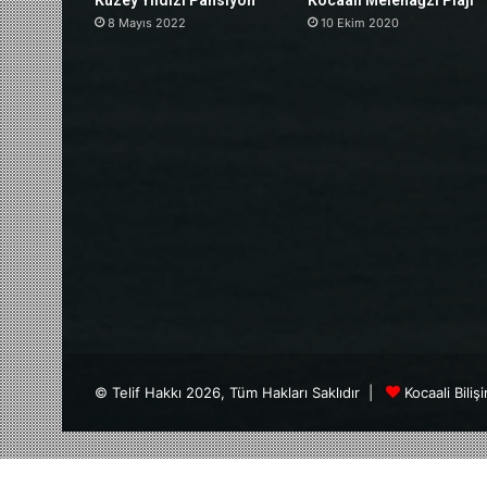
Kuzey Yıldızı Pansiyon
Kocaali Melenağzı Plajı
8 Mayıs 2022
10 Ekim 2020
© Telif Hakkı 2026, Tüm Hakları Saklıdır |
Kocaali Biliş