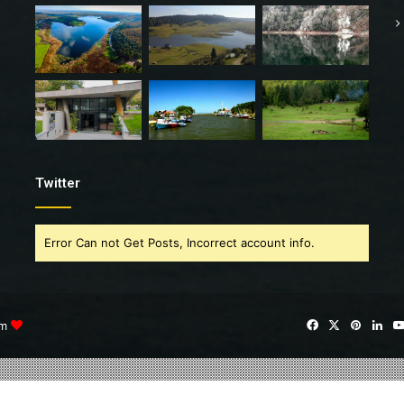
Twitter
Error Can not Get Posts, Incorrect account info.
im
Facebook
X
Pintere
Lin