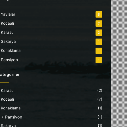
Yaylalar
8
Kocaali
7
Karasu
2
Sakarya
1
Konaklama
1
Pansiyon
1
ategoriler
Karasu
(2)
Kocaali
(7)
Konaklama
(1)
Pansiyon
(1)
Sakarya
(1)