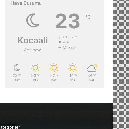
Hava Durumu
23
℃
Kocaali
23º - 23º
91%
1.11 km/h
Açık hava
23
33
32
34
34
℃
℃
℃
℃
℃
Cum
Cts
Paz
Pts
Sal
ategoriler