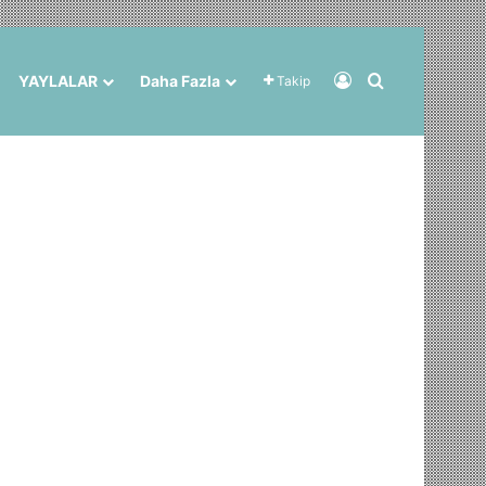
Kayıt Ol
Arama yap ..
YAYLALAR
Daha Fazla
Takip