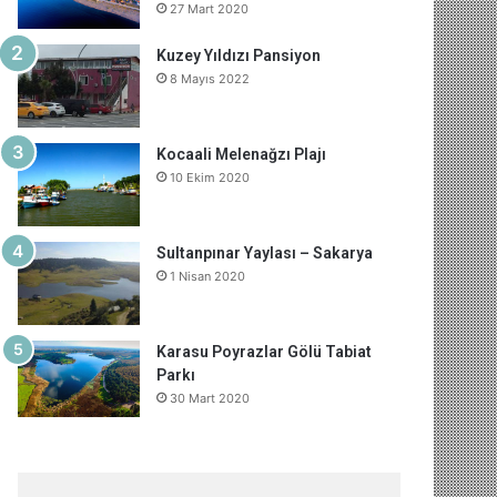
27 Mart 2020
o
e
I
e
r
m
A
Kuzey Yıldızı Pansiyon
k
s
n
a
p
8 Mayıs 2022
t
m
p
Kocaali Melenağzı Plajı
10 Ekim 2020
Sultanpınar Yaylası – Sakarya
1 Nisan 2020
Karasu Poyrazlar Gölü Tabiat
Parkı
30 Mart 2020