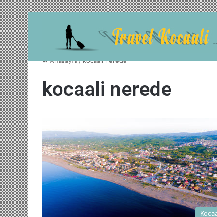
Anasayfa
/
kocaali nerede
kocaali nerede
Kocaa