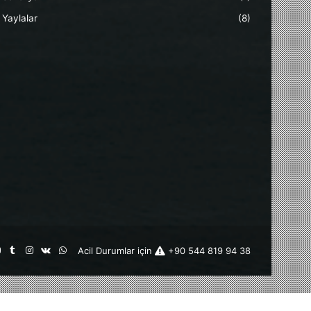
Yaylalar
(8)
st
kedIn
YouTube
Tumblr
Instagram
vk.com
WhatsApp
Acil Durumlar için
+90 544 819 94 38