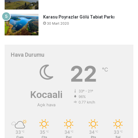
Karasu Poyrazlar Gölü Tabiat Parkı
30 Mart 2020
Hava Durumu
22
℃
Kocaali
33º - 21º
96%
0.77 km/h
Açık hava
33
35
34
34
33
℃
℃
℃
℃
℃
Cum
Cts
Paz
Pts
Sal