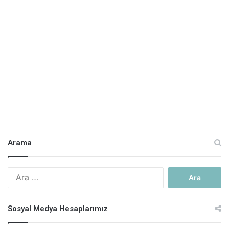
Arama
A
r
a
m
Sosyal Medya Hesaplarımız
a
: