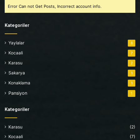
Error Can not Get Posts, Incorrect account info.
Kategoriler
Yaylalar
8
Kocaali
7
Karasu
2
Sakarya
1
Konaklama
1
Pansiyon
1
Kategoriler
Karasu
(2)
Kocaali
(7)