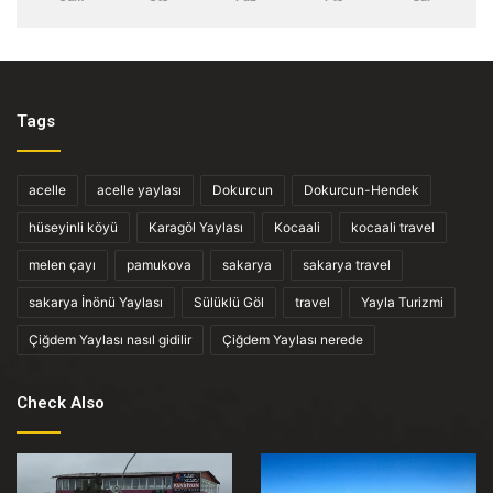
Tags
acelle
acelle yaylası
Dokurcun
Dokurcun-Hendek
hüseyinli köyü
Karagöl Yaylası
Kocaali
kocaali travel
melen çayı
pamukova
sakarya
sakarya travel
sakarya İnönü Yaylası
Sülüklü Göl
travel
Yayla Turizmi
Çiğdem Yaylası nasıl gidilir
Çiğdem Yaylası nerede
Check Also