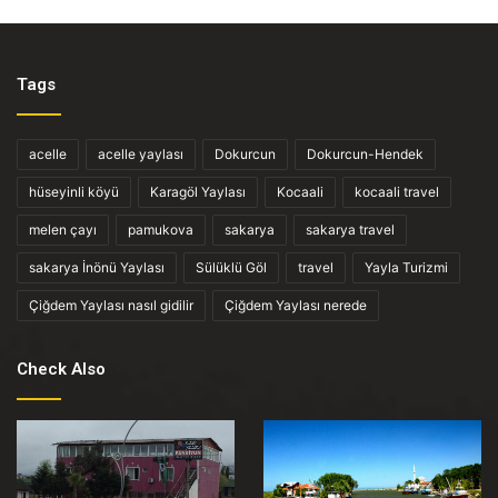
Tags
acelle
acelle yaylası
Dokurcun
Dokurcun-Hendek
hüseyinli köyü
Karagöl Yaylası
Kocaali
kocaali travel
melen çayı
pamukova
sakarya
sakarya travel
sakarya İnönü Yaylası
Sülüklü Göl
travel
Yayla Turizmi
Çiğdem Yaylası nasıl gidilir
Çiğdem Yaylası nerede
Check Also