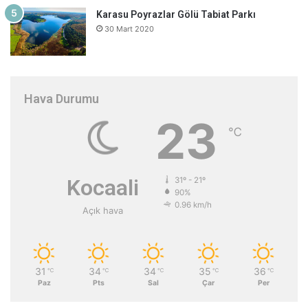
Karasu Poyrazlar Gölü Tabiat Parkı
30 Mart 2020
Hava Durumu
23
℃
Kocaali
31º - 21º
90%
0.96 km/h
Açık hava
31
34
34
35
36
℃
℃
℃
℃
℃
Paz
Pts
Sal
Çar
Per