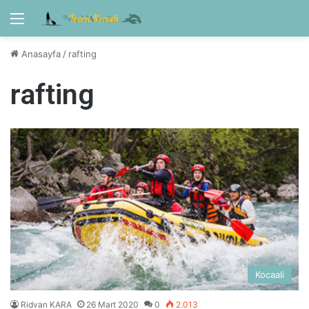
Menü
Anasayfa
/
rafting
rafting
Kocaali
Ridvan KARA
26 Mart 2020
0
2.013