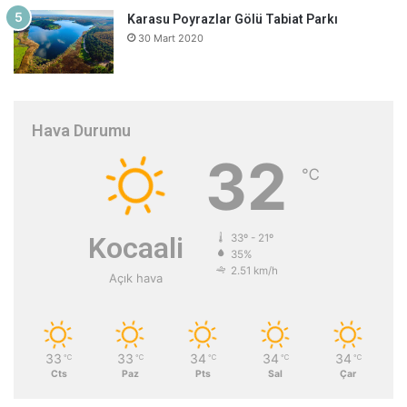
Karasu Poyrazlar Gölü Tabiat Parkı
30 Mart 2020
Hava Durumu
32
℃
Kocaali
33º - 21º
35%
2.51 km/h
Açık hava
33
33
34
34
34
℃
℃
℃
℃
℃
Cts
Paz
Pts
Sal
Çar