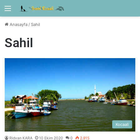
Menü
Anasayfa
/
Sahil
Sahil
Kocaali
Ridvan KARA
10 Ekim 2020
0
2.915