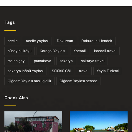
Tags
acelle
acelle yaylası
Dokurcun
Dokurcun-Hendek
hüseyinli köyü
Karagöl Yaylası
Kocaali
kocaali travel
melen çayı
pamukova
sakarya
sakarya travel
sakarya İnönü Yaylası
Sülüklü Göl
travel
Yayla Turizmi
Çiğdem Yaylası nasıl gidilir
Çiğdem Yaylası nerede
Check Also