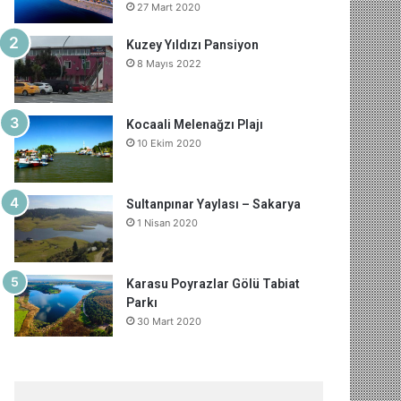
27 Mart 2020
o
e
I
e
r
m
A
Kuzey Yıldızı Pansiyon
k
s
n
a
p
8 Mayıs 2022
t
m
p
Kocaali Melenağzı Plajı
10 Ekim 2020
Sultanpınar Yaylası – Sakarya
1 Nisan 2020
Karasu Poyrazlar Gölü Tabiat
Parkı
30 Mart 2020