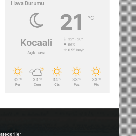
Hava Durumu
21
℃
Kocaali
32º - 20º
96%
0.55 km/h
Açık hava
32
33
34
33
33
℃
℃
℃
℃
℃
Per
Cum
Cts
Paz
Pts
ategoriler