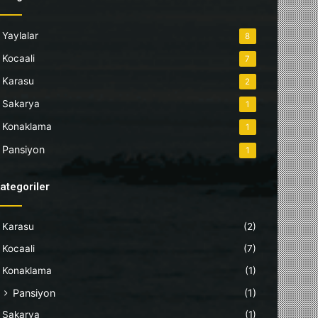
Yaylalar
8
Kocaali
7
Karasu
2
Sakarya
1
Konaklama
1
Pansiyon
1
ategoriler
Karasu
(2)
Kocaali
(7)
Konaklama
(1)
Pansiyon
(1)
Sakarya
(1)