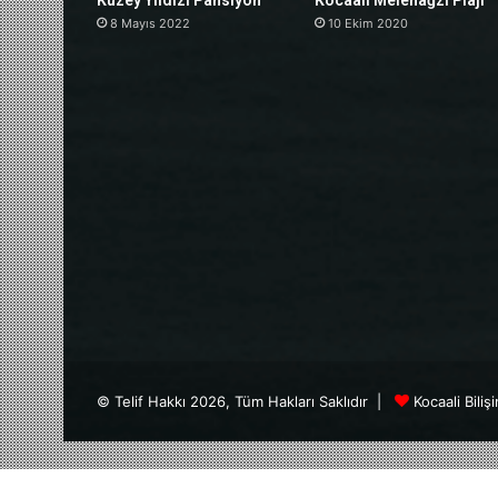
Kuzey Yıldızı Pansiyon
Kocaali Melenağzı Plajı
8 Mayıs 2022
10 Ekim 2020
© Telif Hakkı 2026, Tüm Hakları Saklıdır |
Kocaali Biliş