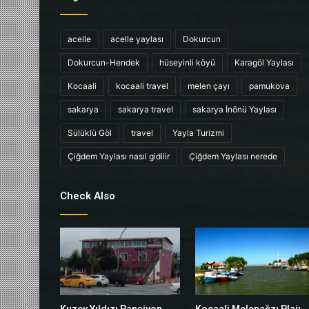
acelle
acelle yaylası
Dokurcun
Dokurcun-Hendek
hüseyinli köyü
Karagöl Yaylası
Kocaali
kocaali travel
melen çayı
pamukova
sakarya
sakarya travel
sakarya İnönü Yaylası
Sülüklü Göl
travel
Yayla Turizmi
Çiğdem Yaylası nasıl gidilir
Çiğdem Yaylası nerede
Check Also