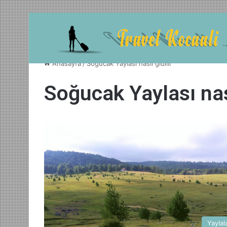
Anasayfa
/
Soğucak Yaylası nasıl gidilir
Soğucak Yaylası nası
Yaylal