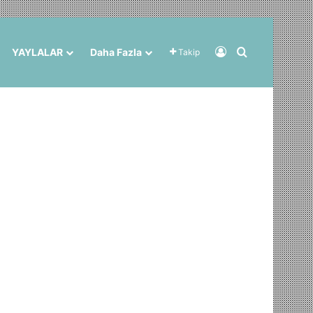
Kayıt Ol
Arama yap ..
YAYLALAR
Daha Fazla
Takip