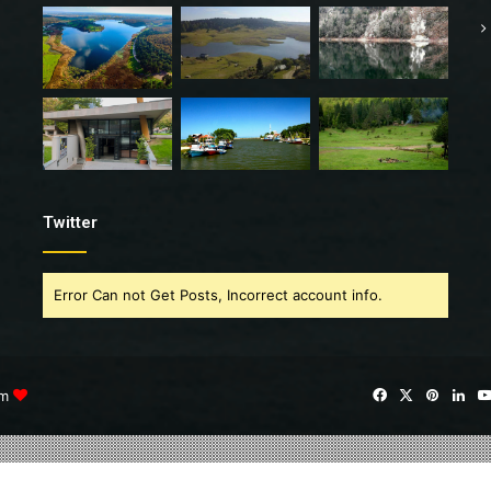
Twitter
Error Can not Get Posts, Incorrect account info.
im
Facebook
X
Pintere
Lin