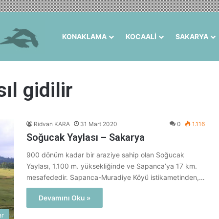
KONAKLAMA
KOCAALİ
SAKARYA
l gidilir
Ridvan KARA
31 Mart 2020
0
1.116
Soğucak Yaylası – Sakarya
900 dönüm kadar bir araziye sahip olan Soğucak
Yaylası, 1.100 m. yüksekliğinde ve Sapanca’ya 17 km.
mesafededir. Sapanca-Muradiye Köyü istikametinden,…
Devamını Oku »
ar