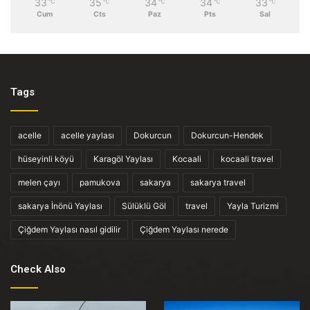
33
35
34
34
33
℃
℃
℃
℃
℃
Cum
Cts
Paz
Pts
Sal
Tags
acelle
acelle yaylası
Dokurcun
Dokurcun-Hendek
hüseyinli köyü
Karagöl Yaylası
Kocaali
kocaali travel
melen çayı
pamukova
sakarya
sakarya travel
sakarya İnönü Yaylası
Sülüklü Göl
travel
Yayla Turizmi
Çiğdem Yaylası nasıl gidilir
Çiğdem Yaylası nerede
Check Also