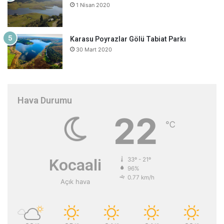
1 Nisan 2020
Karasu Poyrazlar Gölü Tabiat Parkı
30 Mart 2020
Hava Durumu
22
℃
Kocaali
33º - 21º
96%
0.77 km/h
Açık hava