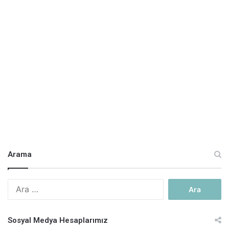
Arama
A
r
a
m
Sosyal Medya Hesaplarımız
a