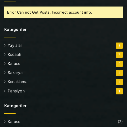
Error Can not Get Posts, Incorrect account info.
Kategoriler
Yaylalar
8
Kocaali
7
Karasu
2
Sakarya
1
Konaklama
1
Pansiyon
1
Kategoriler
Karasu
(2)