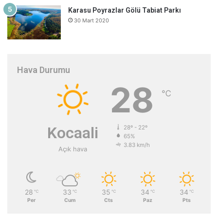
Karasu Poyrazlar Gölü Tabiat Parkı
30 Mart 2020
Hava Durumu
28
℃
Kocaali
28º - 22º
65%
3.83 km/h
Açık hava
28
33
35
34
34
℃
℃
℃
℃
℃
Per
Cum
Cts
Paz
Pts