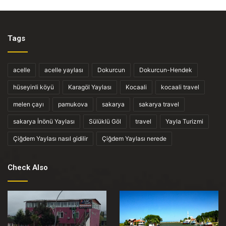
Tags
acelle
acelle yaylası
Dokurcun
Dokurcun-Hendek
hüseyinli köyü
Karagöl Yaylası
Kocaali
kocaali travel
melen çayı
pamukova
sakarya
sakarya travel
sakarya İnönü Yaylası
Sülüklü Göl
travel
Yayla Turizmi
Çiğdem Yaylası nasıl gidilir
Çiğdem Yaylası nerede
Check Also