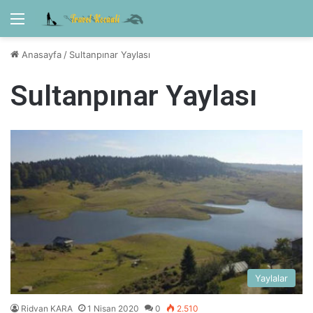
Menü
Anasayfa
/
Sultanpınar Yaylası
Sultanpınar Yaylası
Yaylalar
Ridvan KARA
1 Nisan 2020
0
2.510